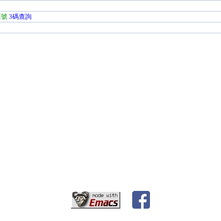
區號
3碼查詢