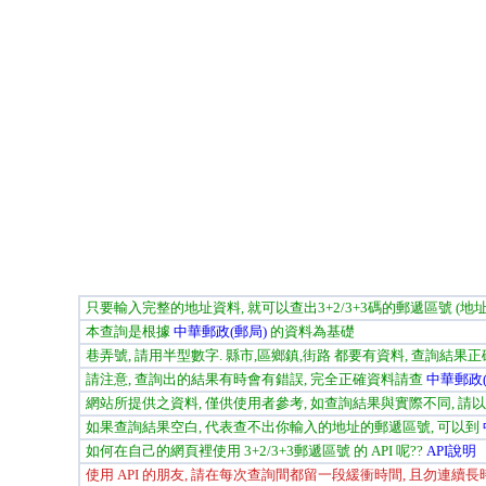
只要輸入完整的地址資料, 就可以查出3+2/3+3碼的郵遞區號 (地
本查詢是根據
中華郵政(郵局)
的資料為基礎
巷弄號, 請用半型數字. 縣市,區鄉鎮,街路 都要有資料, 查詢結果
請注意, 查詢出的結果有時會有錯誤, 完全正確資料請查
中華郵政(
網站所提供之資料, 僅供使用者參考, 如查詢結果與實際不同, 請
如果查詢結果空白, 代表查不出你輸入的地址的郵遞區號, 可以到
如何在自己的網頁裡使用 3+2/3+3郵遞區號 的 API 呢??
API說明
使用 API 的朋友, 請在每次查詢間都留一段緩衝時間, 且勿連續長