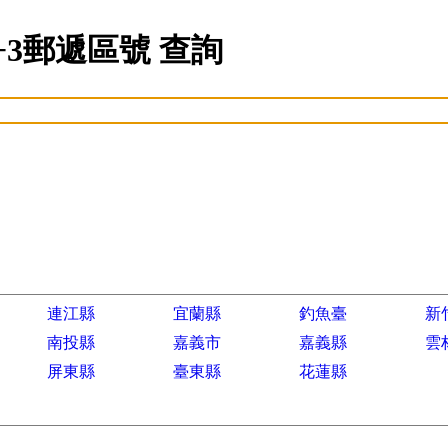
 3+3郵遞區號 查詢
連江縣
宜蘭縣
釣魚臺
新
南投縣
嘉義市
嘉義縣
雲
屏東縣
臺東縣
花蓮縣