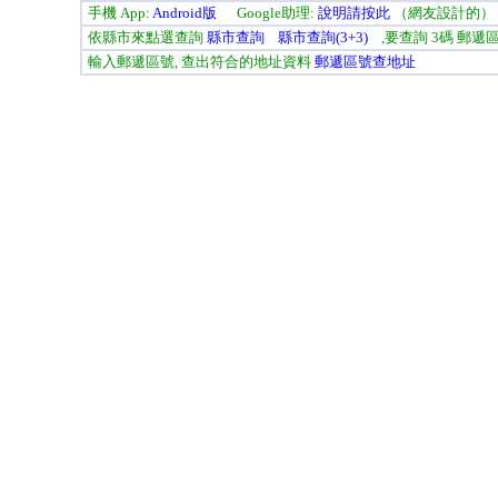
手機 App:
Android版
Google助理:
說明請按此
（網友設計的）
依縣市來點選查詢
縣市查詢
縣市查詢(3+3)
,要查詢 3碼 郵遞
輸入郵遞區號, 查出符合的地址資料
郵遞區號查地址