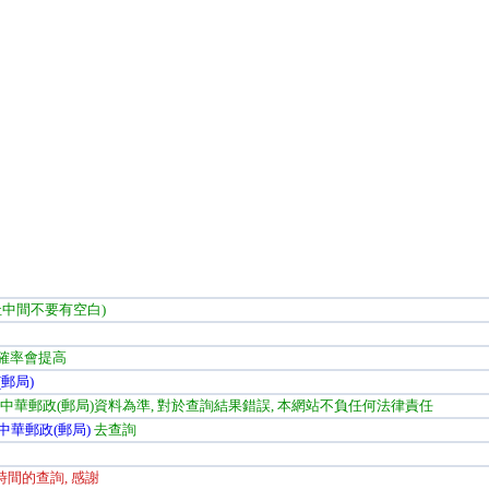
址中間不要有空白)
正確率會提高
郵局)
以中華郵政(郵局)資料為準, 對於查詢結果錯誤, 本網站不負任何法律責任
中華郵政(郵局)
去查詢
時間的查詢, 感謝