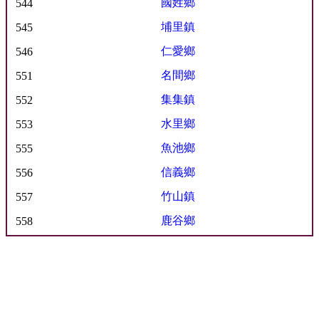
國姓鄉
544
埔里鎮
545
仁愛鄉
546
名間鄉
551
集集鎮
552
水里鄉
553
魚池鄉
555
信義鄉
556
竹山鎮
557
鹿谷鄉
558