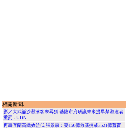
相關新聞:
影／大武崙沙灘泳客未尋獲 基隆市府研議未來提早禁游違者
重罰 - UDN
再轟宜蘭高鐵效益低 張景森：要150億救基捷或3521億蓋盲