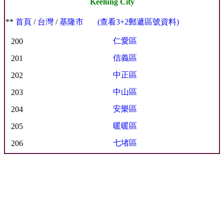
Keelung City
**
首頁
/
台灣
/
基隆市
(查看3+2郵遞區號資料)
仁愛區
200
信義區
201
中正區
202
中山區
203
安樂區
204
暖暖區
205
七堵區
206