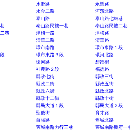
水源路
永樂路
永金二路
河濱北路
泰山路
泰山路七結巷
巷
泰山路民族一巷
泰山路民族二巷
二巷
津梅一路
津梅路
清華二路
清華路
環市南路
環市東路１段
段
環市東路３段
環河北路
環河路
碧霞街
神農路２段
福德路
縣政七街
縣政三街
縣政二街
縣政五街
縣政六街
縣政北路
縣政十二街
縣政十街
縣民大道１段
縣民大道２段
聖後街
育才路
自強路
舊城北路
舊城南路力行三巷
舊城南路縣府一