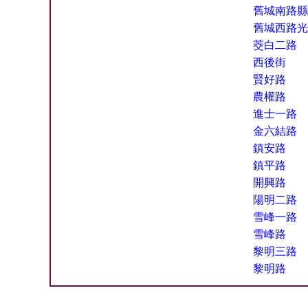
舊城南路縣
舊城西路光
茭白二路
西後街
賢好路
農權路
進士一路
金六結路
鎮安路
鎮平路
開興路
陽明二路
雪峰一路
雪峰路
黎明三路
黎明路