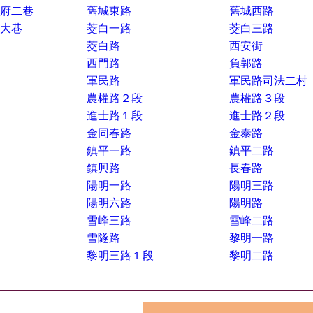
府二巷
舊城東路
舊城西路
大巷
茭白一路
茭白三路
茭白路
西安街
西門路
負郭路
軍民路
軍民路司法二村
農權路２段
農權路３段
進士路１段
進士路２段
金同春路
金泰路
鎮平一路
鎮平二路
鎮興路
長春路
陽明一路
陽明三路
陽明六路
陽明路
雪峰三路
雪峰二路
雪隧路
黎明一路
黎明三路１段
黎明二路