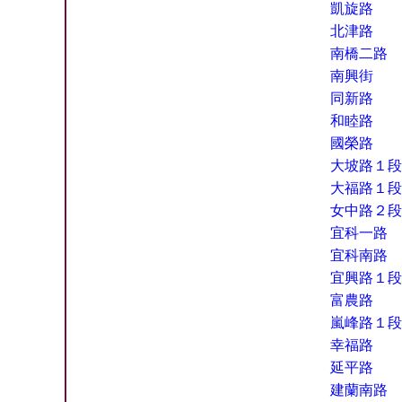
凱旋路
北津路
南橋二路
南興街
同新路
和睦路
國榮路
大坡路１段
大福路１段
女中路２段
宜科一路
宜科南路
宜興路１段
富農路
嵐峰路１段
幸福路
延平路
建蘭南路