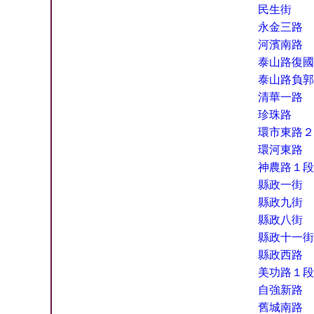
民生街
永金三路
河濱南路
泰山路復國
泰山路負郭
清華一路
珍珠路
環市東路２
環河東路
神農路１段
縣政一街
縣政九街
縣政八街
縣政十一街
縣政西路
美功路１段
自強新路
舊城南路