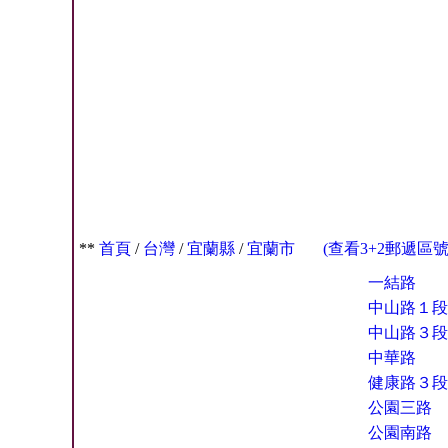
**
首頁
/
台灣
/
宜蘭縣
/
宜蘭市
(查看3+2郵遞區
一結路
中山路１段
中山路３段
中華路
健康路３段
公園三路
公園南路