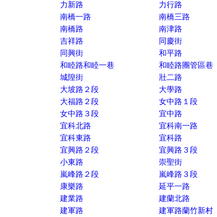
力新路
力行路
南橋一路
南橋三路
南橋路
南津路
吉祥路
同慶街
同興街
和平路
和睦路和睦一巷
和睦路團管區巷
城隍街
壯二路
大坡路２段
大學路
大福路２段
女中路１段
女中路３段
宜中路
宜科北路
宜科南一路
宜科東路
宜科路
宜興路２段
宜興路３段
小東路
崇聖街
嵐峰路２段
嵐峰路３段
康樂路
延平一路
建業路
建蘭北路
建軍路
建軍路蘭竹新村