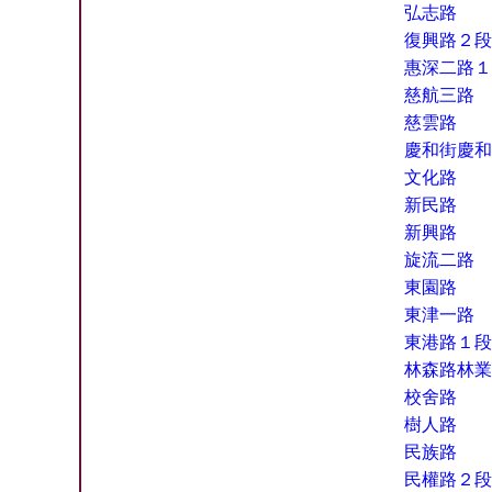
弘志路
復興路２段
惠深二路１
慈航三路
慈雲路
慶和街慶和
文化路
新民路
新興路
旋流二路
東園路
東津一路
東港路１段
林森路林業
校舍路
樹人路
民族路
民權路２段