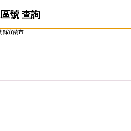
遞區號 查詢