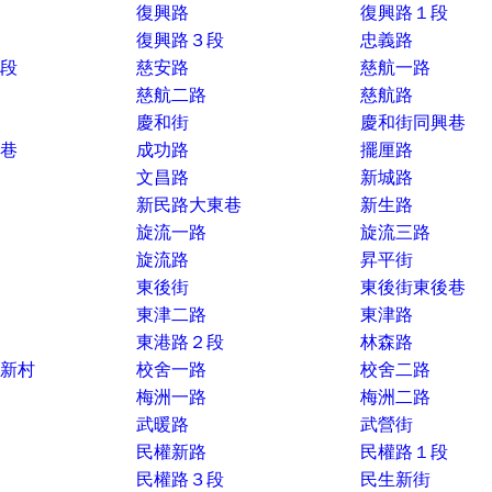
復興路
復興路１段
復興路３段
忠義路
段
慈安路
慈航一路
慈航二路
慈航路
慶和街
慶和街同興巷
巷
成功路
擺厘路
文昌路
新城路
新民路大東巷
新生路
旋流一路
旋流三路
旋流路
昇平街
東後街
東後街東後巷
東津二路
東津路
東港路２段
林森路
新村
校舍一路
校舍二路
梅洲一路
梅洲二路
武暖路
武營街
民權新路
民權路１段
民權路３段
民生新街