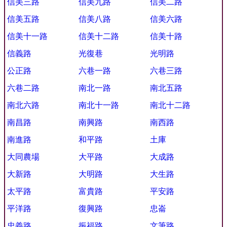
信美三路
信美九路
信美二路
信美五路
信美八路
信美六路
信美十一路
信美十二路
信美十路
信義路
光復巷
光明路
公正路
六巷一路
六巷三路
六巷二路
南北一路
南北五路
南北六路
南北十一路
南北十二路
南昌路
南興路
南西路
南進路
和平路
土庫
大同農場
大平路
大成路
大新路
大明路
大生路
太平路
富貴路
平安路
平洋路
復興路
忠崙
忠義路
振福路
文筆路