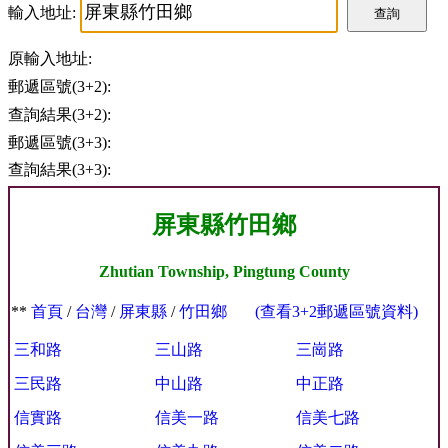
輸入地址:
查詢
原輸入地址:
郵遞區號(3+2):
查詢結果(3+2):
郵遞區號(3+3):
查詢結果(3+3):
屏東縣竹田鄉
Zhutian Township, Pingtung County
**
首頁
/
台灣
/
屏東縣
/
竹田鄉
(查看3+2郵遞區號資料)
三和路
三山路
三崗路
三民路
中山路
中正路
信實路
信美一路
信美七路