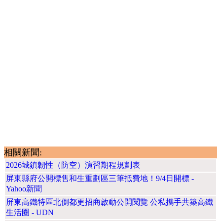
相關新聞:
2026城鎮韌性（防空）演習期程規劃表
屏東縣府公開標售和生重劃區三筆抵費地！9/4日開標 -
Yahoo新聞
屏東高鐵特區北側都更招商啟動公開閱覽 公私攜手共築高鐵
生活圈 - UDN