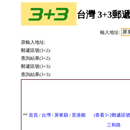
台灣 3+3郵
輸入地址:
原輸入地址:
郵遞區號(3+2):
查詢結果(3+2):
郵遞區號(3+3):
查詢結果(3+3):
**
首頁
/
台灣
/
屏東縣
/
里港鄉
(查看3+2郵遞區
三和路