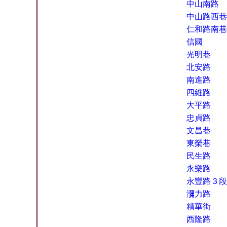
中山南路
中山路西巷
仁和路南巷
信國
光明巷
北安路
南進路
四維路
大平路
忠貞路
文昌巷
東榮巷
民生路
永樂路
永豐路３段
瀰力路
精華街
西隆路