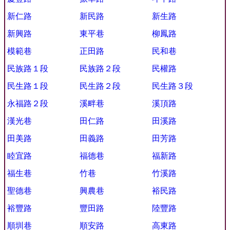
新仁路
新民路
新生路
新興路
東平巷
柳鳳路
模範巷
正田路
民和巷
民族路１段
民族路２段
民權路
民生路１段
民生路２段
民生路３段
永福路２段
溪畔巷
溪頂路
漢光巷
田仁路
田溪路
田美路
田義路
田芳路
睦宜路
福德巷
福新路
福生巷
竹巷
竹溪路
聖德巷
興農巷
裕民路
裕豐路
豐田路
陸豐路
順圳巷
順安路
高東路