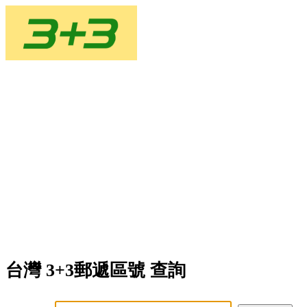
台灣 3+3郵遞區號 查詢