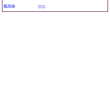
鳳田路
𡍼墩巷