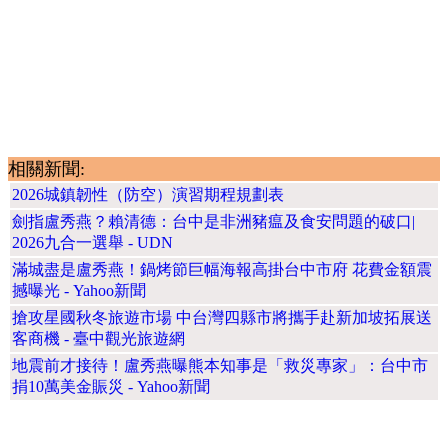
相關新聞:
2026城鎮韌性（防空）演習期程規劃表
劍指盧秀燕？賴清德：台中是非洲豬瘟及食安問題的破口|
2026九合一選舉 - UDN
滿城盡是盧秀燕！鍋烤節巨幅海報高掛台中市府 花費金額震
撼曝光 - Yahoo新聞
搶攻星國秋冬旅遊市場 中台灣四縣市將攜手赴新加坡拓展送
客商機 - 臺中觀光旅遊網
地震前才接待！盧秀燕曝熊本知事是「救災專家」：台中市
捐10萬美金賑災 - Yahoo新聞