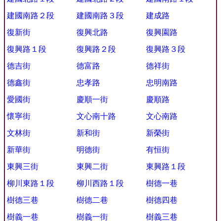
建國南路２段
建國南路３段
建成路
復新街
復興北路
復興園路
復興路１段
復興路２段
復興路３段
德吉街
德富路
德祥街
德鑫街
忠孝路
忠明南路
愛國街
慶順一街
慶順路
懷寧街
文心南十路
文心南路
文林街
新和街
新榮街
新華街
明德街
有恒街
東興三街
東興二街
東興路１段
柳川東路１段
柳川西路１段
樹德一巷
樹德三巷
樹德二巷
樹德四巷
樹義一巷
樹義一街
樹義三巷