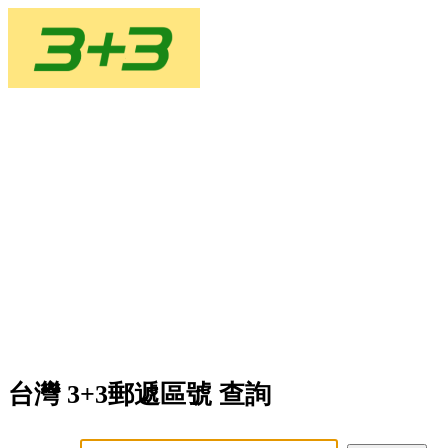
台灣 3+3郵遞區號 查詢