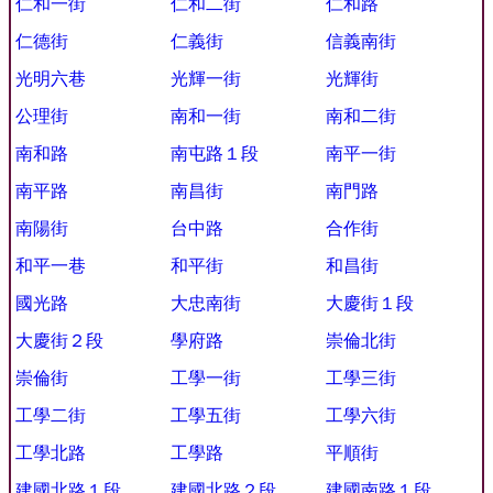
仁和一街
仁和二街
仁和路
仁德街
仁義街
信義南街
光明六巷
光輝一街
光輝街
公理街
南和一街
南和二街
南和路
南屯路１段
南平一街
南平路
南昌街
南門路
南陽街
台中路
合作街
和平一巷
和平街
和昌街
國光路
大忠南街
大慶街１段
大慶街２段
學府路
崇倫北街
崇倫街
工學一街
工學三街
工學二街
工學五街
工學六街
工學北路
工學路
平順街
建國北路１段
建國北路２段
建國南路１段