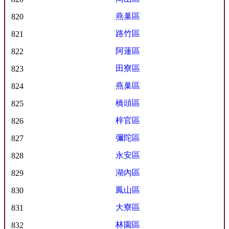
燕巢區
820
路竹區
821
阿蓮區
822
田寮區
823
燕巢區
824
橋頭區
825
梓官區
826
彌陀區
827
永安區
828
湖內區
829
鳳山區
830
大寮區
831
林園區
832