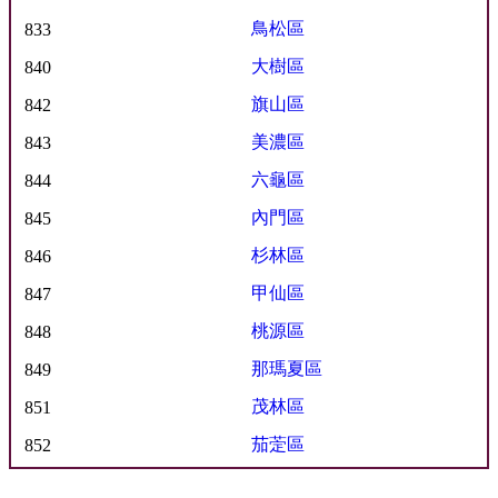
鳥松區
833
大樹區
840
旗山區
842
美濃區
843
六龜區
844
內門區
845
杉林區
846
甲仙區
847
桃源區
848
那瑪夏區
849
茂林區
851
茄萣區
852