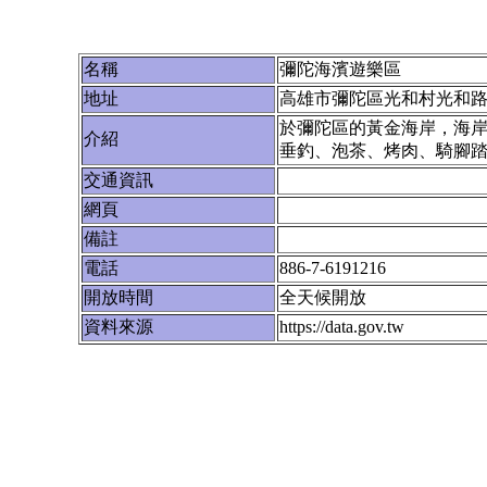
名稱
彌陀海濱遊樂區
地址
高雄市彌陀區光和村光和路 (
於彌陀區的黃金海岸，海岸
介紹
垂釣、泡茶、烤肉、騎腳
交通資訊
網頁
備註
電話
886-7-6191216
開放時間
全天候開放
資料來源
https://data.gov.tw