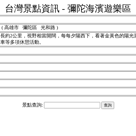
台灣景點資訊 - 彌陀海濱遊樂區
 高雄市 彌陀區 光和路 )
長約2公里，視野相當開闊，每每夕陽西下，看著金黃色的陽光
踏車等多項休憩活動。
景點查詢: