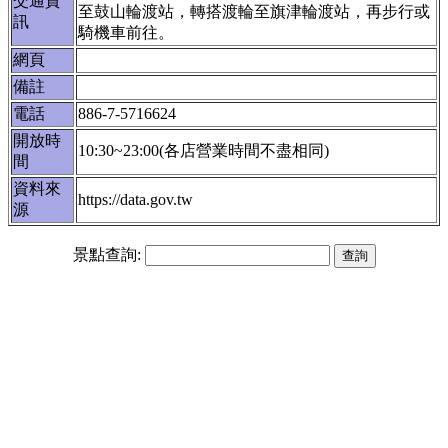
交通資
至鼓山輪渡站，轉搭渡輪至旗津輪渡站，再步行或
訊
騎機車前往。
網頁
備註
電話
886-7-5716624
開放時
10:30~23:00(各店營業時間不盡相同)
間
資料來
https://data.gov.tw
源
景點查詢: