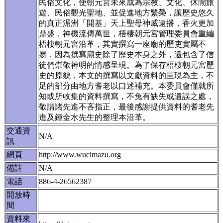
民俗文化，使朝元宮未來成為宗教、文化、休閒旅
遊、民俗觀光聖地、並促進地方繁榮，讓歷史悠久
的真正湄洲「開基」天上聖母神威遠播，香火更加
鼎盛，神機流傳萬世，梧棲朝元宮管理委員會重編
梧棲朝元宮沿革，其實撰寫一座廟的歷吏實屬不
易，因為撰寫廟史除了歷史本身之外，還包含了信
徒們崇敬神明的情感呈現。為了保存梧棲朝元宮歷
史的原貌，本文的撰寫以文獻資料的呈現為主，不
足的部分由地方耆老以口述補充。本委員會僅就所
知或所收集的資料撰寫，不兔有缺失或遺誤之處，
敬請諸先進不吝指正，最後感謝提供資料的耆老先
進及鍾金水先生的整理本沿革。
交通資
N/A
訊
網頁
http://www.wucimazu.org
備註
N/A
電話
886-4-26562387
開放時
間
資料來