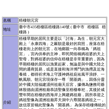
名稱
梧棲朝元宮
臺中市435梧棲區梧棲路140號 ( 臺中市 梧棲區 梧
地址
棲路 )
梧棲旱期的居民主要是以「討海」為生，朝元宮大
殿上「永康四海」之匾額是最好的寫照，座落在梧
棲老街上的朝元宮，在地鄉親一向恭稱為「媽祖
宮」，宮內供奉的主神，即民間俗稱媽祖婆的天上
聖母，對媽祖婆的信仰在梧棲是非常重要的，因為
早期梧棲的居民以漁業起家，無論是與中國大陸之
間的通商貿易，或是直接和海洋博鬥的漁撈及近海
養殖，都得祈求海上守護神媽祖庇祐風平浪靜、一
帆風順。朝元宮現保存一尊「開基媽」，因係分靈
於中國大陸福建湄州祖廟天后宮，據傳為鹽務司爺
林殷德由湄洲租廟恭請聖像至梧棲奉祀，其後於咸
豐年間在梧棲的西海岸上興建媽祖廟，因所恭迎之
媽祖聖像為湄洲祖廟昇天洞中六尊開基媽祖之一，
介紹
故信眾皆稱此聖像為「開基媽」 為保存梧棲傳統的