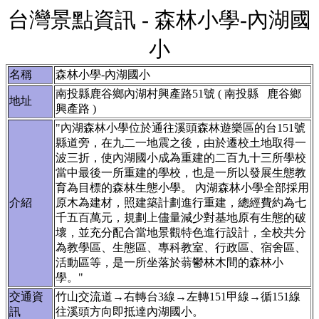
台灣景點資訊 - 森林小學-內湖國
小
名稱
森林小學-內湖國小
南投縣鹿谷鄉內湖村興產路51號 ( 南投縣 鹿谷鄉
地址
興產路 )
"內湖森林小學位於通往溪頭森林遊樂區的台151號
縣道旁，在九二一地震之後，由於遷校土地取得一
波三折，使內湖國小成為重建的二百九十三所學校
當中最後一所重建的學校，也是一所以發展生態教
育為目標的森林生態小學。 內湖森林小學全部採用
介紹
原木為建材，照建築計劃進行重建，總經費約為七
千五百萬元，規劃上儘量減少對基地原有生態的破
壞，並充分配合當地景觀特色進行設計，全校共分
為教學區、生態區、專科教室、行政區、宿舍區、
活動區等，是一所坐落於蓊鬱林木間的森林小
學。"
交通資
竹山交流道→右轉台3線→左轉151甲線→循151線
訊
往溪頭方向即抵達內湖國小。