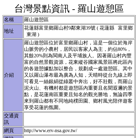
台灣景點資訊 - 羅山遊憩區
名稱
羅山遊憩區
花蓮縣富里鄉羅山村9鄰東湖39號 ( 花蓮縣 富里鄉
地址
東湖 )
羅山遊憩區位於富里鄉羅山村，這是一個位於海岸
山脈旁的小農村，居民以客家人為主，約佔80%，
其餘20%則為閩南人及平埔族人。因著羅山村內豐
富的自然景觀資源，花東縱谷國家風景區將此區內
的各遊憩據點加以整合，規劃成一處遊憩區。其中
介紹
又以羅山瀑布最為廣為人知，天晴時從台九線上即
可看見一絲銀絹從綠叢中奔出，好不壯觀，而羅山
泥火山、有機村都是遊憩區內重要且名聞遐邇的景
點，是花蓮南區重要且知名的觀光勝地，無論四季
來到羅山都有不同地純樸田園、鄉村風光陪伴遊客
享受花蓮的氛圍。
交通資
訊
網頁
http://www.erv-nsa.gov.tw/