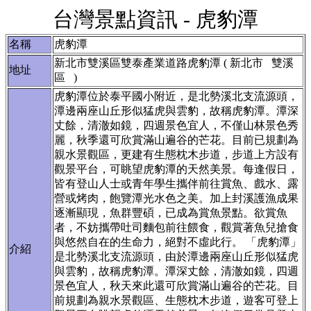
台灣景點資訊 - 虎豹潭
名稱
虎豹潭
新北市雙溪區雙泰產業道路虎豹潭 ( 新北市 雙溪
地址
區 )
虎豹潭位於泰平國小附近，是北勢溪北支流源頭，
潭邊兩座山丘形似猛虎與雲豹，故稱虎豹潭。潭深
丈餘，清澈如鏡，四週景色宜人，不僅山林景色秀
麗，秋季還可欣賞滿山遍谷的芒花。目前已規劃為
親水景觀區，更建有生態枕木步道，步道上方設有
觀景平台，可眺望虎豹潭的天然美景。每逢假日，
皆有登山人士或青年學生攜伴前往賞魚、戲水、露
營或烤肉，飽覽潭光水色之美。加上封溪護漁成果
逐漸顯現，魚群豐碩，已成為賞魚景點。欲賞魚
者，不妨攜帶吐司麵包前往餵食，觀賞著魚兒搶食
與悠然自在的生命力，絕對不虛此行。 「虎豹潭」
介紹
是北勢溪北支流源頭，由於潭邊兩座山丘形似猛虎
與雲豹，故稱虎豹潭。潭深丈餘，清澈如鏡，四週
景色宜人，秋天來此還可欣賞滿山遍谷的芒花。目
前規劃為親水景觀區、生態枕木步道，遊客可登上