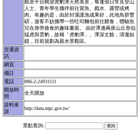
觀景平台眺望虎豹潭天然美景，每逢假日常見登山
人士、青年學生攜伴前往賞魚、戲水、露營或烤
肉。有趣的是，由於封溪護漁成果好，此地魚群豐
碩，遊客不妨攜帶一些吐司麵包前往餵食，體驗魚
兒在身旁搶食的趣味畫面。 由於潭邊兩座山丘形似
猛虎與雲豹，故稱「虎豹潭」。潭深丈餘，清澈如
鏡，目前規劃為親水景觀區。
交通資
訊
網頁
備註
電話
886-2-24931111
開放時
全天開放
間
資料來
http://data.ntpc.gov.tw/
源
景點查詢: