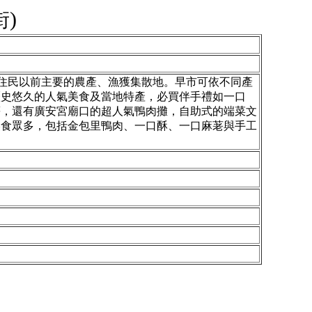
)
里住民以前主要的農產、漁獲集散地。早市可依不同產
歷史悠久的人氣美食及當地特產，必買伴手禮如一口
等，還有廣安宮廟口的超人氣鴨肉攤，自助式的端菜文
美食眾多，包括金包里鴨肉、一口酥、一口麻荖與手工