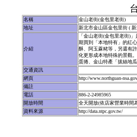
名稱
金山老街(金包里老街)
地址
新北市金山區金包里街 ( 新
「金山老街(金包里老街)
期買到「本地特有」的紅
介紹
酥、阿玉蔴粩等，另還有
化更形成本地特殊的景觀
蛋捲、金山特產「拔絲地
交通資訊
網頁
http://www.northguan-nsa.g
備註
電話
886-2-24985965
開放時間
全天開放(依店家營業時間為
資料來源
http://data.ntpc.gov.tw/