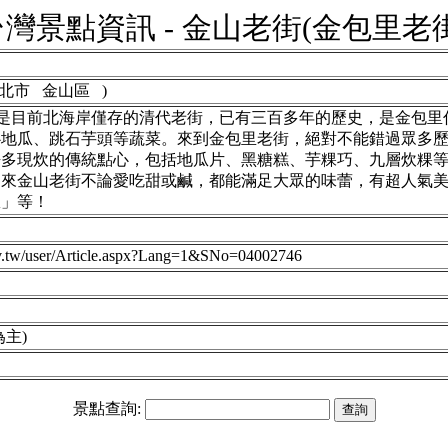
台灣景點資訊 - 金山老街(金包里老街
北市 金山區 )
」是目前北海岸僅存的清代老街，已有三百多年的歷史，是金包
心地瓜、跳石芋頭等蔬菜。來到金包里老街，絕對不能錯過眾多
許多現炊的傳統點心，包括地瓜片、黑糖糕、芋粿巧、九層炊粿
。來金山老街不論愛吃甜或鹹，都能滿足大眾的味蕾，有超人氣
瓜」等！
ov.tw/user/Article.aspx?Lang=1&SNo=04002746
主)
景點查詢: