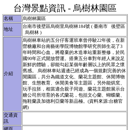
台灣景點資訊 - 烏樹林園區
名稱
烏樹林園區
台南市後壁區烏樹里烏樹林184號 ( 臺南市 後壁區
地址
烏樹林 )
烏樹林車站的五分仔客運班車曾停駛22年後，在新
營糖廠和台南藝術學院博物館學研究所師生花了3
年時間和心血，將廢棄的木造車站重新整修，於民
國90年正式開放營運。搭乘五分車對年經人來說足
新鮮的體驗，卻能勾起某個年齡層以上的民眾之懷
舊感。 烏樹林車站週邊已經成為一個規劃完善的休
介紹
閒園區，共分為鐵道文化、蘭花主題館、休閒博物
館、生態教育、休閒美食等主題區，另外能烘窯、
玩手拉胚，相當適合親子同遊。蘭花主題館展示台
糖公司所培育的各式蘭花，包括文心蘭、蝴蝶蘭、
拖鞋蘭及加德利亞蘭等新品極。(資料來源:台糖官
網)
交通資
訊
網頁