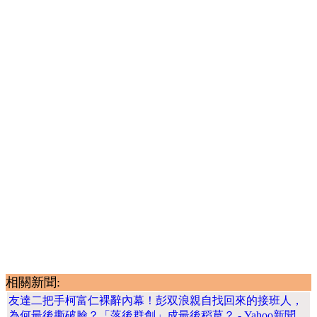
相關新聞:
友達二把手柯富仁裸辭內幕！彭双浪親自找回來的接班人，
為何最後撕破臉？「落後群創」成最後稻草？ - Yahoo新聞