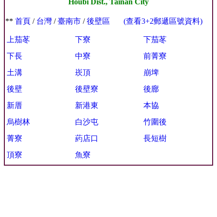
Houbi Dist., Tainan City
**
首頁
/
台灣
/
臺南市
/
後壁區
(查看3+2郵遞區號資料)
上茄苳
下寮
下茄苳
下長
中寮
前菁寮
土溝
崁頂
崩埤
後壁
後壁寮
後廍
新厝
新港東
本協
烏樹林
白沙屯
竹圍後
菁寮
葯店口
長短樹
頂寮
魚寮