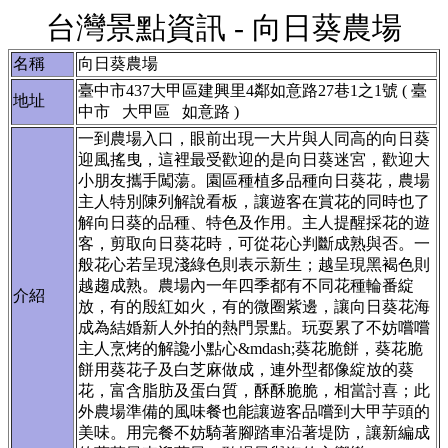
台灣景點資訊 - 向日葵農場
名稱
向日葵農場
臺中市437大甲區建興里4鄰如意路27巷1之1號 ( 臺
地址
中市 大甲區 如意路 )
一到農場入口，眼前出現一大片與人同高的向日葵
迎風搖曳，這裡最受歡迎的是向日葵迷宮，歡迎大
小朋友攜手闖蕩。園區種植多品種向日葵花，農場
主人特別陳列解說看板，讓遊客在賞花的同時也了
解向日葵的品種、特色及作用。主人提醒採花的遊
客，剪取向日葵花時，可從花心判斷成熟與否。一
般花心若呈現淺綠色則表示新生；越呈現黑褐色則
越趨成熟。農場內一年四季都有不同花種輪番綻
介紹
放，有的殷紅如火，有的微圈紫邊，讓向日葵花海
成為結婚新人外拍的熱門景點。玩耍累了不妨嚐嚐
主人烹烤的解讒小點心&mdash;葵花脆餅，葵花脆
餅用葵花子及白芝麻做成，連外型都像綻放的葵
花，富含脂肪及蛋白質，酥酥脆脆，相當討喜；此
外農場準備的風味餐也能讓遊客品嚐到大甲芋頭的
美味。用完餐不妨騎著腳踏車沿著堤防，讓新編成