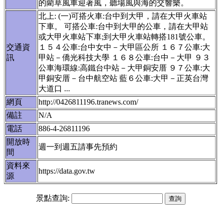
的藺草風車迎著風，聽場風與海的交響樂。
北上: (一)可搭火車:台中到大甲，請在大甲火車站
下車。 可搭公車:台中到大甲的公車，請在大甲站
或大甲火車站下車;到大甲火車站轉搭181號公車。
交通資
１５４公車:台中女中－大甲區公所 １６７公車:大
訊
甲站－僑光科技大學 １６８公車:台中－大甲 ９３
公車海環線:高鐵台中站－大甲銅安厝 ９７公車:大
甲銅安厝－台中航空站 藍６公車:大甲－正英台灣
大道口 ...
網頁
http://0426811196.tranews.com/
備註
N/A
電話
886-4-26811196
開放時
週一到週五請事先預約
間
資料來
https://data.gov.tw
源
景點查詢: