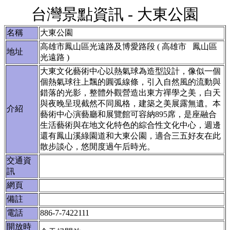
台灣景點資訊 - 大東公園
名稱
大東公園
高雄市鳳山區光遠路及博愛路段 ( 高雄市 鳳山區
地址
光遠路 )
大東文化藝術中心以熱氣球為造型設計，像似一個
個熱氣球往上飄的圓弧線條，引入自然風的流動與
錯落的光影，整體外觀營造出東方禪學之美，白天
與夜晚呈現截然不同風格，建築之美展露無遺。本
介紹
藝術中心演藝廳和展覽館可容納895席，是座融合
生活藝術與在地文化特色的綜合性文化中心，週邊
還有鳳山溪綠園道和大東公園，適合三五好友在此
散步談心，悠閒度過午后時光。
交通資
訊
網頁
備註
電話
886-7-7422111
開放時