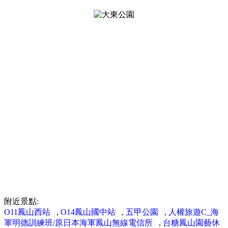
附近景點:
O11鳳山西站
,
O14鳳山國中站
,
五甲公園
,
人權旅遊C_海
軍明德訓練班/原日本海軍鳳山無線電信所
,
台糖鳳山園藝休