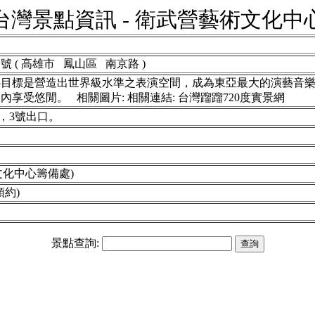
台灣景點資訊 - 衛武營藝術文化中
號 ( 高雄市 鳳山區 南京路 )
心目標是營造出世界級水準之表演空間，成為東亞最大的演藝音
享受悠閒。 相關圖片: 相關連結: 台灣蹓蹓720度實景網
，3號出口。
藝術文化中心籌備處)
預約)
景點查詢: