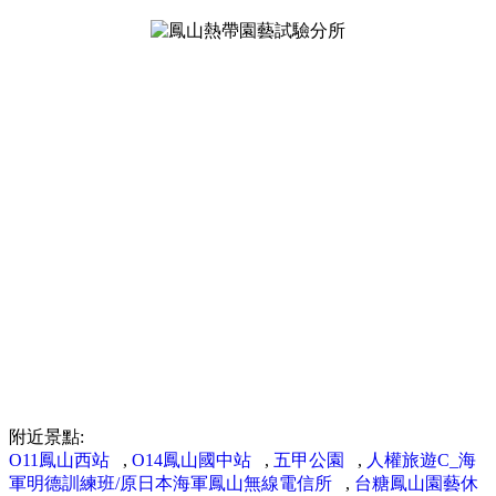
附近景點:
O11鳳山西站
,
O14鳳山國中站
,
五甲公園
,
人權旅遊C_海
軍明德訓練班/原日本海軍鳳山無線電信所
,
台糖鳳山園藝休