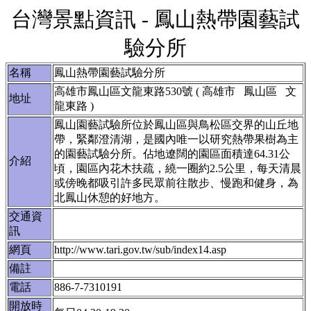
台灣景點資訊 - 鳳山熱帶園藝試
驗分所
名稱
鳳山熱帶園藝試驗分所
高雄市鳳山區文龍東路530號 ( 高雄市 鳳山區 文
地址
龍東路 )
鳳山園藝試驗所位於鳳山區與鳥松區交界的山丘地
帶，緊鄰澄清湖，是國內唯一以研究熱帶果樹為主
的園藝試驗分所。佔地遼闊的園區面積達64.31公
介紹
頃，園區內花木扶疏，繞一圈約2.5公里，每天清晨
或傍晚都吸引許多民眾前往散步、慢跑和健身，為
北鳳山休憩的好地方。
交通資
訊
網頁
http://www.tari.gov.tw/sub/index14.asp
備註
電話
886-7-7310191
開放時