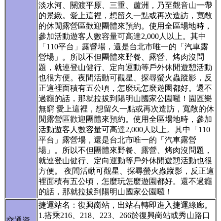
淡水河、關渡平原、三重、蘆洲，乃至觀音山一帶
的景緻。愛上這裡，想留久一點或再次造訪，寬敞
的休閒露營區歡迎團體來預約。使用全區場地時，
參加活動遊客人數容量可高達2,000人以上。其中
「110平台」露營場，還是台北市唯一的「汽車露
營場」。所以不但團體來野餐、露營、烤肉沒問
題，就連登山健行、定向運動等戶外休閒遊憩活動
也很方便。夜間活動可觀星、探尋螢火蟲蹤影，反
正這裡面積有五公頃，怎麼玩怎麼遊園都好。還不
過癮的話，那就拉拔到陽明山國家公園囉！園區樂
無窮 愛上這裡，想留久一點或再次造訪，寬敞的休
閒露營區歡迎團體來預約。使用全區場地時，參加
活動遊客人數容量可高達2,000人以上。其中「110
平台」露營場，還是台北市唯一的「汽車露營
場」。所以不但團體來野餐、露營、烤肉沒問題，
就連登山健行、定向運動等戶外休閒遊憩活動也很
方便。 夜間活動可觀星、探尋螢火蟲蹤影，反正這
裡面積有五公頃，怎麼玩怎麼遊園都好。還不過癮
的話，那就拉拔到陽明山國家公園囉！
捷運站名：復興崗站，出站右轉即進入捷運綠廊。
1.搭乘216、218、223、266於復興崗站或秀山路口
交通資