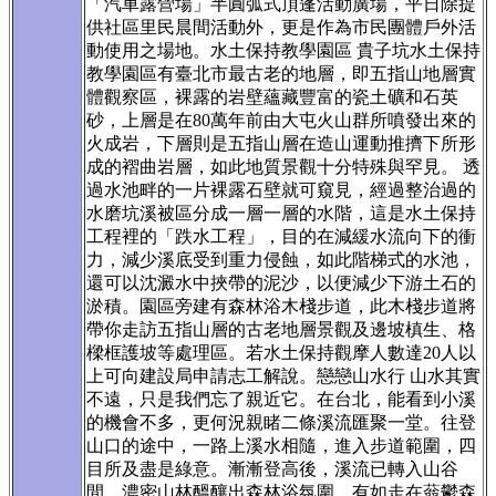
「汽車露營場」半圓弧式頂蓬活動廣場，平日除提
供社區里民晨間活動外，更是作為市民團體戶外活
動使用之場地。水土保持教學園區 貴子坑水土保持
教學園區有臺北市最古老的地層，即五指山地層實
體觀察區，裸露的岩壁蘊藏豐富的瓷土礦和石英
砂，上層是在80萬年前由大屯火山群所噴發出來的
火成岩，下層則是五指山層在造山運動推擠下所形
成的褶曲岩層，如此地質景觀十分特殊與罕見。 透
過水池畔的一片裸露石壁就可窺見，經過整治過的
水磨坑溪被區分成一層一層的水階，這是水土保持
工程裡的「跌水工程」，目的在減緩水流向下的衝
力，減少溪底受到重力侵蝕，如此階梯式的水池，
還可以沈澱水中挾帶的泥沙，以便減少下游土石的
淤積。園區旁建有森林浴木棧步道，此木棧步道將
帶你走訪五指山層的古老地層景觀及邊坡槙生、格
樑框護坡等處理區。若水土保持觀摩人數達20人以
上可向建設局申請志工解說。戀戀山水行 山水其實
不遠，只是我們忘了親近它。在台北，能看到小溪
的機會不多，更何況親睹二條溪流匯聚一堂。往登
山口的途中，一路上溪水相隨，進入步道範圍，四
目所及盡是綠意。漸漸登高後，溪流已轉入山谷
間，濃密山林醞釀出森林浴氛圍，有如走在蓊鬱森