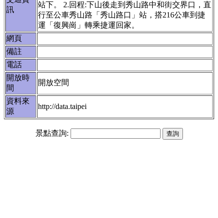
站下。 2.回程:下山後走到秀山路中和街交界口，直
訊
行至公車秀山路「秀山路口」站，搭216公車到捷
運「復興崗」轉乘捷運回家。
網頁
備註
電話
開放時
開放空間
間
資料來
http://data.taipei
源
景點查詢: