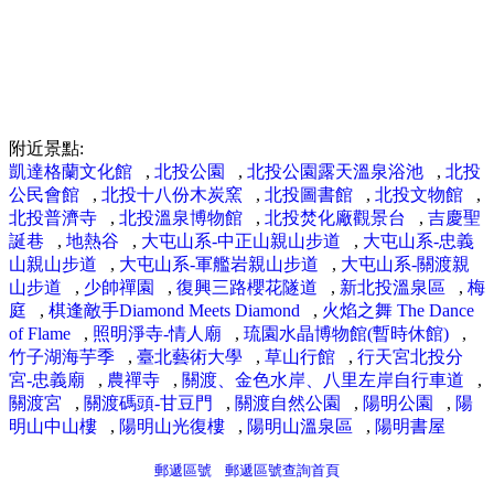
附近景點:
凱達格蘭文化館
,
北投公園
,
北投公園露天溫泉浴池
,
北投
公民會館
,
北投十八份木炭窯
,
北投圖書館
,
北投文物館
,
北投普濟寺
,
北投溫泉博物館
,
北投焚化廠觀景台
,
吉慶聖
誕巷
,
地熱谷
,
大屯山系-中正山親山步道
,
大屯山系-忠義
山親山步道
,
大屯山系-軍艦岩親山步道
,
大屯山系-關渡親
山步道
,
少帥禪園
,
復興三路櫻花隧道
,
新北投溫泉區
,
梅
庭
,
棋逢敵手Diamond Meets Diamond
,
火焰之舞 The Dance
of Flame
,
照明淨寺-情人廟
,
琉園水晶博物館(暫時休館)
,
竹子湖海芋季
,
臺北藝術大學
,
草山行館
,
行天宮北投分
宮-忠義廟
,
農禪寺
,
關渡、金色水岸、八里左岸自行車道
,
關渡宮
,
關渡碼頭-甘豆門
,
關渡自然公園
,
陽明公園
,
陽
明山中山樓
,
陽明山光復樓
,
陽明山溫泉區
,
陽明書屋
郵遞區號
郵遞區號查詢首頁