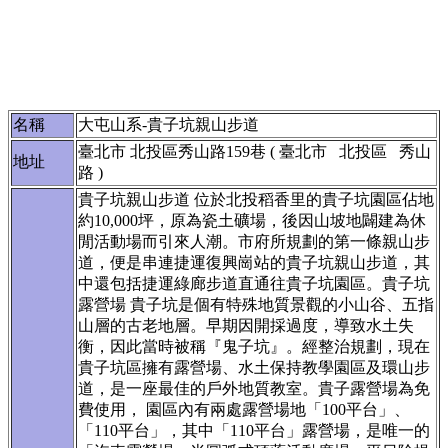
名稱
大屯山系-貴子坑親山步道
臺北市 北投區秀山路159巷 ( 臺北市 北投區 秀山
地址
路 )
貴子坑親山步道 位於北投稻香里的貴子坑園區佔地
約10,000坪，原為瓷土礦場，後因山坡地闢建為休
閒活動場而引來人潮。市府所規劃的第一條親山步
道，便是串連捷運復興崗站的貴子坑親山步道，其
中還包括捷運綠廊步道直通往貴子坑園區。貴子坑
露營場 貴子坑是個有特殊地質景觀的小山谷、五指
山層的古老地層。早期因開採過度，導致水土失
衡，因此當時被稱『鬼子坑』。經整治規劃，現在
貴子坑區擁有露營場、水土保持教學園區及環山步
道，是一座最佳的戶外地質教室。貴子露營場為免
費使用， 園區內有兩處露營場地「100平台」、
「110平台」，其中「110平台」露營場，是唯一的