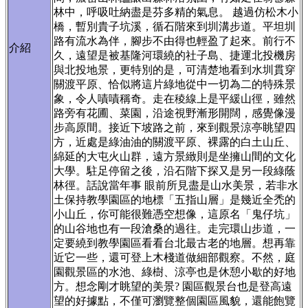
林中，呼吸吐納盡是芬多精的氣息。 越過仿松木小
橋，暫別貴子坑溪，循石階來到圳溝步道。平坦圳
路有流水為伴，腳步不由得也輕盈了起來。前行不
介紹
久，遠望是被基隆河環繞的社子島、捷運北投機房
與北投地景，更特別的是，可清楚地看到水圳貫穿
關渡平原、恰似將這片綠地從中一切為二的特殊景
象，令人嘖嘖稱奇。走在稜線上是平緩山徑，雖然
路旁有花圃、菜園，沿途視野漸形開闊，感覺像漫
步高原間。接近下坡路之前，來到觀景涼亭眺望四
方，近處是綠油油的關渡平原、裸露的白土山丘、
綿延的大屯火山群，遠方景緻則是坐擁山間的文化
大學。駐足停留之後，沿石階下探又是另一段綠蔭
林徑。話說當年事 眼前所見盡是山水美景，若非水
土保持教學園區的地標「五指山層」是幾近全禿的
小山丘，你可能很難憑空想像，這原名「鬼仔坑」
的山谷地也有一段滄桑的過往。走完環山步道，一
定要繞到教學園區看看台北最古老的地層。想再靠
近它一些，還可登上木棧道做細部觀察。不然，庭
園觀景區的水池、綠樹、涼亭也是休憩小歇的好地
方。想念剛才眺望的美景? 園區觀景台也是登高遠
望的好據點，不僅可瀏覽整個園區風貌，還能飽覽